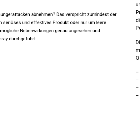
u
P
ßhungerattacken abnehmen? Das verspricht zumindest der
d
ein seriöses und effektives Produkt oder nur um leere
P
d mögliche Nebenwirkungen genau angesehen und
pray durchgeführt.
D
m
Q
–
–
–
–