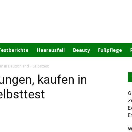
Testberichte
Haarausfall
Beauty
Fußpflege
en in Deutschland + Selbsttest
rungen, kaufen in
lbsttest
G
Z
E
E
W