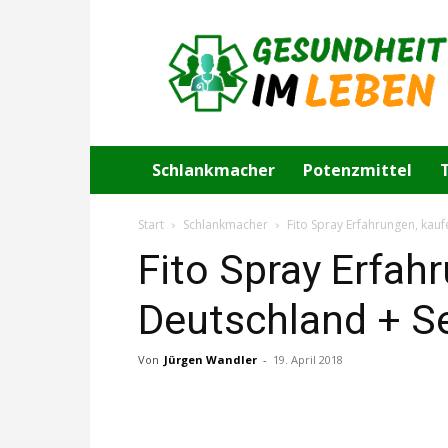
Gesundheit
im
Leben
Schlankmacher
Potenzmittel
Start
Schlankmacher
Fito Spray Erfahrungen, kauf
Fito Spray Erfah
Deutschland + Se
Von
Jürgen Wandler
-
19. April 2018