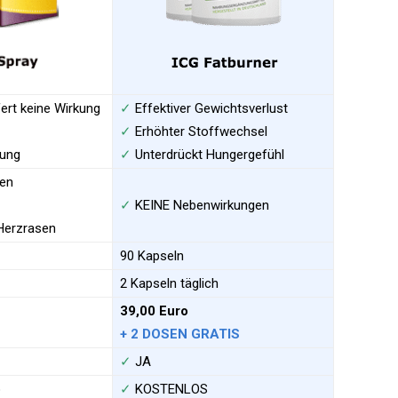
ert keine Wirkung
✓
Effektiver Gewichtsverlust
✓
Erhöhter Stoffwechsel
rung
✓
Unterdrückt Hungergefühl
en
✓
KEINE Nebenwirkungen
Herzrasen
90 Kapseln
2 Kapseln täglich
39,00 Euro
+ 2 DOSEN GRATIS
✓
JA
o
✓
KOSTENLOS