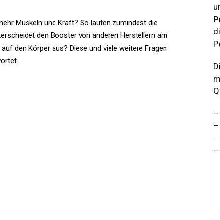
u
P
ehr Muskeln und Kraft? So lauten zumindest die
d
erscheidet den Booster von anderen Herstellern am
P
h auf den Körper aus? Diese und viele weitere Fragen
ortet.
D
m
Q
–
–
–
–