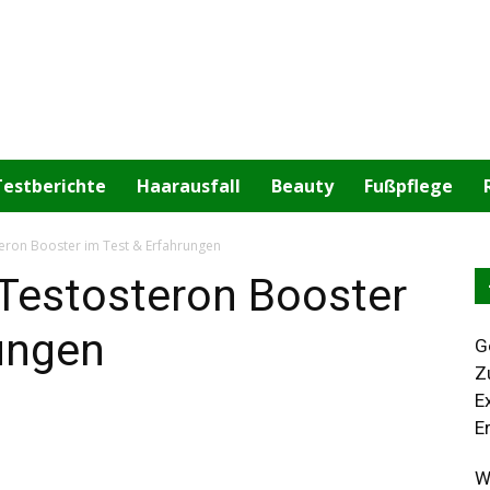
Testberichte
Haarausfall
Beauty
Fußpflege
teron Booster im Test & Erfahrungen
 Testosteron Booster
ungen
G
Z
E
E
W