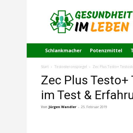
Gesundheit
im
Leben
Schlankmacher
Potenzmittel
Start
Testosteronspiegel
Zec Plus Testo+ Testos
Zec Plus Testo+
im Test & Erfahr
Von
Jürgen Wandler
-
25. Februar 2019