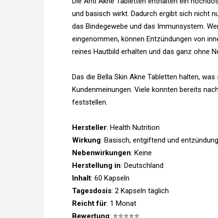
Die Anti Akne Tabletten enthalten ein hoch
und basisch wirkt. Dadurch ergibt sich nicht n
das Bindegewebe und das Immunsystem. Werd
eingenommen, können Entzündungen von innen
reines Hautbild erhalten und das ganz ohne 
Das die Bella Skin Akne Tabletten halten, was
Kundenmeinungen. Viele konnten bereits nach
feststellen.
Hersteller
: Health Nutrition
Wirkung
: Basisch, entgiftend und entzünd
Nebenwirkungen
: Keine
Herstellung in
: Deutschland
Inhalt
: 60 Kapseln
Tagesdosis
: 2 Kapseln täglich
Reicht für
: 1 Monat
Bewertung
: ⭐⭐⭐⭐⭐