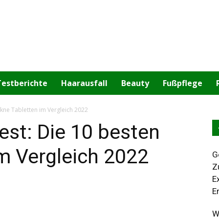
Testberichte
Haarausfall
Beauty
Fußpflege
Akne Tabletten im Vergleich 2022
est: Die 10 besten
m Vergleich 2022
G
Z
E
E
W