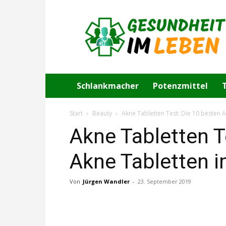
Gesundheit
im
Leben
Schlankmacher
Potenzmittel
Start
Beauty
Akne Tabletten Test: Die 10 besten 
Akne Tabletten T
Akne Tabletten i
Von
Jürgen Wandler
-
23. September 2019