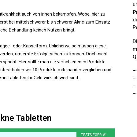
u
P
utkrankheit auch von innen bekämpfen. Wobei hier zu
d
 erst bei mittelschwerer bis schwerer Akne zum Einsatz
P
che Behandlung keinen Nutzen bringt.
D
Dragee- oder Kapselform. Üblicherweise müssen diese
m
erden, um erste Erfolge sehen zu können. Doch nicht
Q
erspricht. Hier sollte man die verschiedenen Produkte
hstest haben wir 10 Produkte miteinander verglichen und
–
e Tabletten ihr Geld wirklich wert sind.
–
–
–
 Akne Tabletten
TESTSIEGER #1