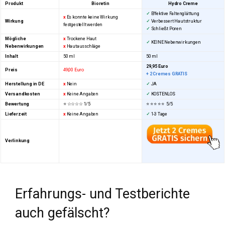
Produkt
Bioretin
Hydro Creme
✓
Effektive Faltenglättung
x
Es konnte keine Wirkung
Wirkung
✓
Verbessert Hautstruktur
festgestellt werden
✓
Schließt Poren
Mögliche
x
Trockene Haut
✓
KEINE Nebenwirkungen
Nebenwirkungen
x
Hautausschläge
Inhalt
50 ml
50 ml
29,95 Euro
Preis
49,00 Euro
+ 2 Cremes GRATIS
Herstellung in DE
x
Nein
✓
JA
Versandkosten
x
Keine Angaben
✓
KOSTENLOS
Bewertung
⭐ ☆☆☆☆
1/5
⭐ ⭐ ⭐ ⭐ ⭐
5/5
Lieferzeit
x
Keine Angaben
✓
1-3 Tage
Verlinkung
Erfahrungs- und Testberichte
auch gefälscht?