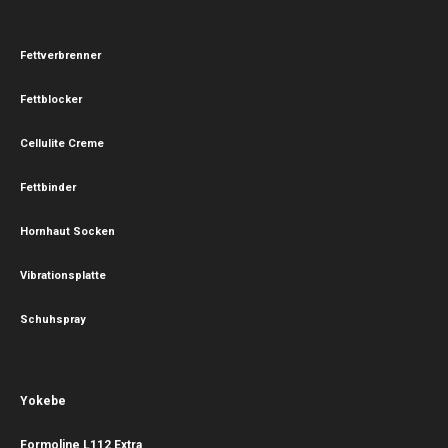
Fettverbrenner
Fettblocker
Cellulite Creme
Fettbinder
Hornhaut Socken
Vibrationsplatte
Schuhspray
Yokebe
Formoline L112 Extra