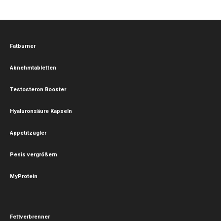
Fatburner
Abnehmtabletten
Testosteron Booster
Hyaluronsäure Kapseln
Appetitzügler
Penis vergrößern
MyProtein
Fettverbrenner