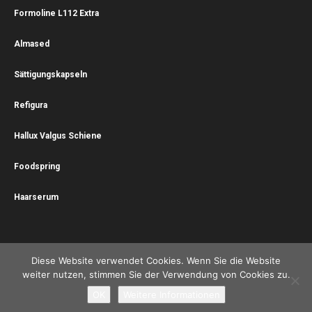
Formoline L112 Extra
Almased
Sättigungskapseln
Refigura
Hallux Valgus Schiene
Foodspring
Haarserum
Diese Website verwendet Cookies. Wenn Sie die Website
weiter nutzen, stimmen Sie der Verwendung von Cookies zu.
Impressum
Datenschutz
Offenlegung & Disclaimer
Über uns
OK
Weitere Informationen
Copyright © 2020 by Gesundheit-im-Leben.com